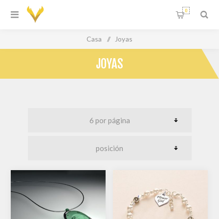
0
Casa
/
Joyas
JOYAS