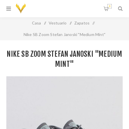
0
Casa
/
Vestuario
/
Zapatos
/
Nike SB Zoom Stefan Janoski "Medium Mint"
NIKE SB ZOOM STEFAN JANOSKI "MEDIUM
MINT"