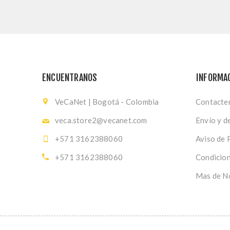
ENCUENTRANOS
INFORMA
VeCaNet | Bogotá - Colombia
Contacte
veca.store2@vecanet.com
Envío y d
+571 3162388060
Aviso de 
+571 3162388060
Condicion
Mas de N