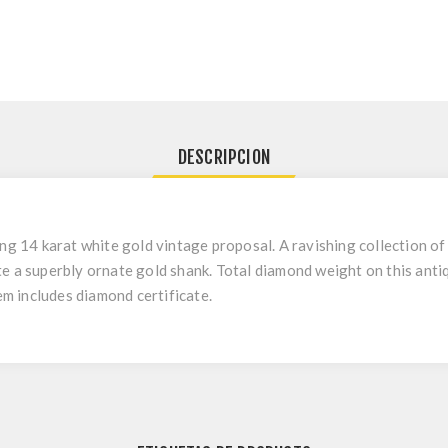
DESCRIPCION
ing 14 karat white gold vintage proposal. A ravishing collection 
e a superbly ornate gold shank. Total diamond weight on this ant
tem includes diamond certificate.